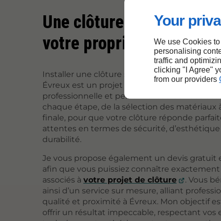
Une clôture sur mesure 
Your priva
votre propriété à Évreux
We use Cookies to
personalising conte
traffic and optimizi
clicking "I Agree" 
Installer une clôture sur mesure pour votre p
from our providers
Évreux est un projet important, nécessitant
professionnelle et personnalisée. Je vous a
chaque étape, de la sélection des matériaux à 
finale, pour que votre clôture réponde parfa
attentes en termes de sécurité, d’esthétique
durabilité.
Je vous propose également un devis gratuit et
afin que vous puissiez connaître exactement 
associés à
votre projet de clôture
. Vous bé
ainsi d’un service sur mesure, alliant professi
qualité et proximité à Évreux. Mon objectif e
offrir un résultat impeccable, respectant vos