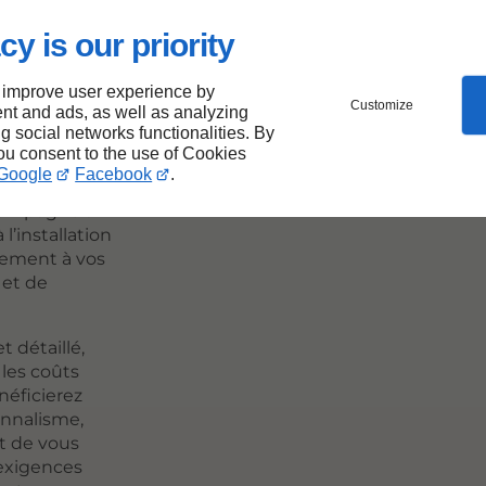
pour
cy is our priority
 improve user experience by
Customize
nt and ads, as well as analyzing
ng social networks functionalities. By
you consent to the use of Cookies
ropriété à
Google
Facebook
.
 une approche
ccompagne à
l’installation
itement à vos
 et de
 détaillé,
les coûts
néficierez
onnalisme,
st de vous
 exigences