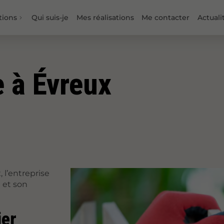
tions
Qui suis-je
Mes réalisations
Me contacter
Actuali
e à Évreux
 l’entreprise
 et son
ier