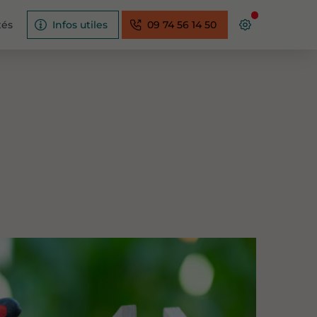
tés
Infos utiles
09 74 56 14 50