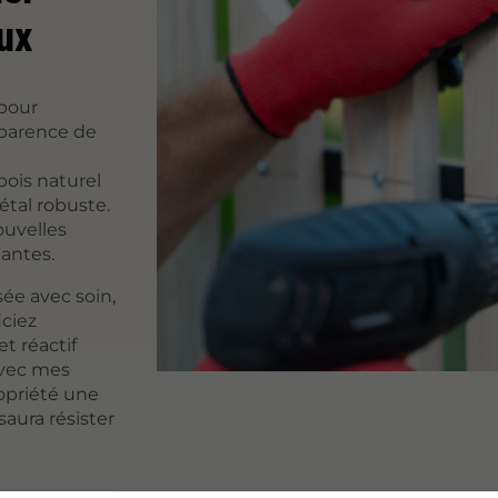
ux
 pour
pparence de
 bois naturel
étal robuste.
ouvelles
tantes.
sée avec soin,
iciez
t réactif
Avec mes
ropriété une
aura résister