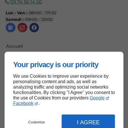
09 74 56 14 50
Lun - Ven :
08h00 - 17h30
Samedi :
09h00 - 12h00
Accueil
Me contacter
Your privacy is our priority
Mentions légales
Plan du site
We use Cookies to improve user experience by
personalising content and ads, as well as
analyzing traffic and optimizing social networks
functionalities. By clicking "I Agree" you consent to
the use of Cookies from our providers
Google
Haut de page
Facebook
.
I AGREE
Customize