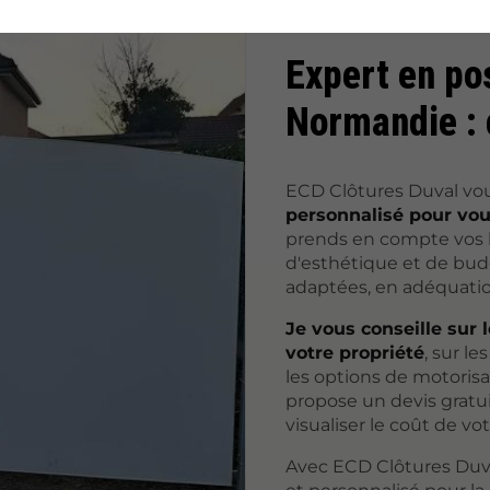
Expert en po
Normandie : 
ECD Clôtures Duval vo
personnalisé pour vous 
prends en compte vos b
d'esthétique et de bud
adaptées, en adéquati
Je vous conseille sur 
votre propriété
, sur l
les options de motorisa
propose un devis gratui
visualiser le coût de vot
Avec ECD Clôtures Duva