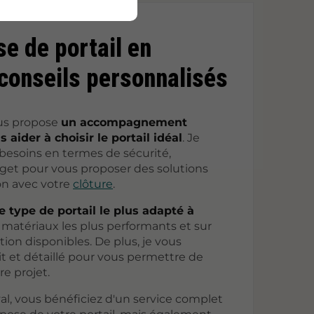
se de portail en
conseils personnalisés
us propose
un accompagnement
aider à choisir le portail idéal
. Je
esoins en termes de sécurité,
get pour vous proposer des solutions
on avec votre
clôture
.
le type de portail le plus adapté à
es matériaux les plus performants et sur
tion disponibles. De plus, je vous
t et détaillé pour vous permettre de
re projet.
l, vous bénéficiez d'un service complet