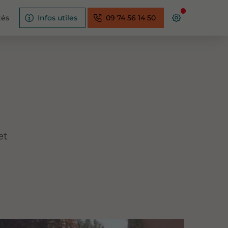
tés
Infos utiles
09 74 56 14 50
et