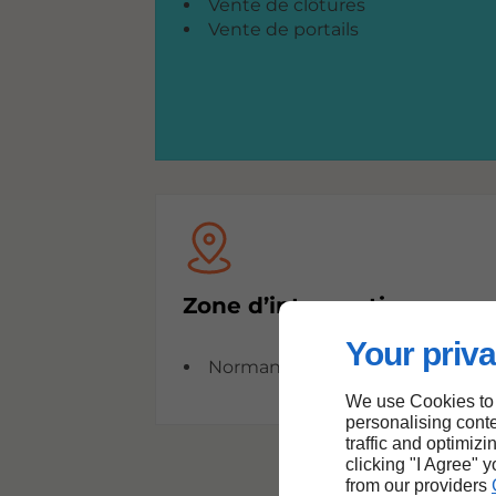
Vente de clôtures
Vente de portails
Zone d’intervention
Your priva
Normandie
We use Cookies to
personalising conte
traffic and optimizi
clicking "I Agree" 
from our providers