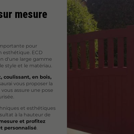
l sur mesure
 importante pour
on esthétique. ECD
tion d'une large gamme
le style et le matériau.
, coulissant, en bois,
 saurai vous proposer la
Je vous assure une pose
risée.
chniques et esthétiques
sultat à la hauteur de
 mesure et profitez
t personnalisé
.