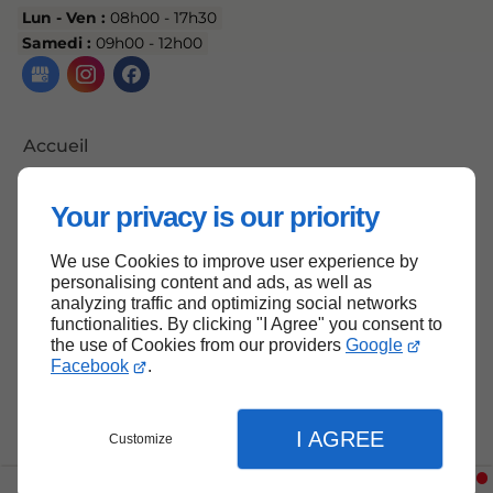
Lun - Ven :
08h00 - 17h30
Samedi :
09h00 - 12h00
Accueil
Me contacter
Your privacy is our priority
Mentions légales
Plan du site
We use Cookies to improve user experience by
personalising content and ads, as well as
analyzing traffic and optimizing social networks
functionalities. By clicking "I Agree" you consent to
the use of Cookies from our providers
Google
Haut de page
Facebook
.
I AGREE
Customize